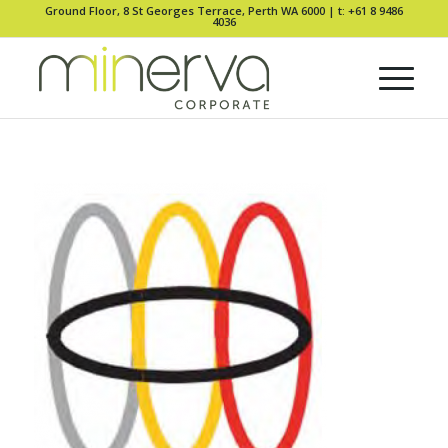
Ground Floor, 8 St Georges Terrace, Perth WA 6000 |
t: +61 8 9486
4036