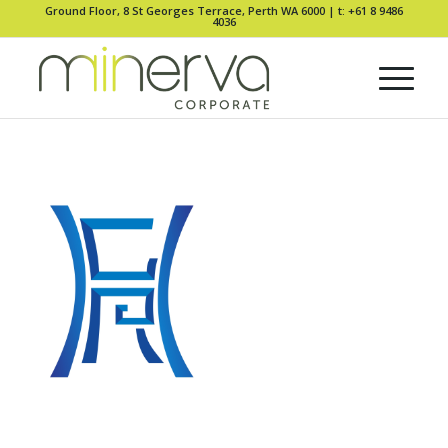
Ground Floor, 8 St Georges Terrace, Perth WA 6000 |
t: +61 8 9486
4036