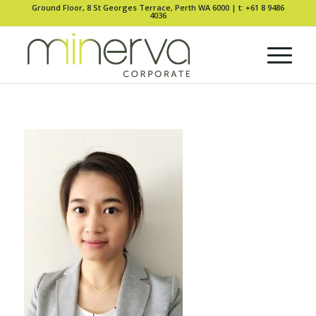
Ground Floor, 8 St Georges Terrace, Perth WA 6000 |
t: +61 8 9486
4036