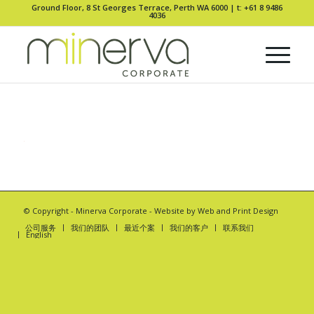
Ground Floor, 8 St Georges Terrace, Perth WA 6000 |
t: +61 8 9486
4036
© Copyright -
Minerva Corporate
- Website by
Web and Print Design
公司服务
我们的团队
最近个案
我们的客户
联系我们
English