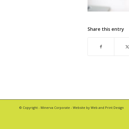
Share this entry
© Copyright -
Minerva Corporate
- Website by
Web and Print Design