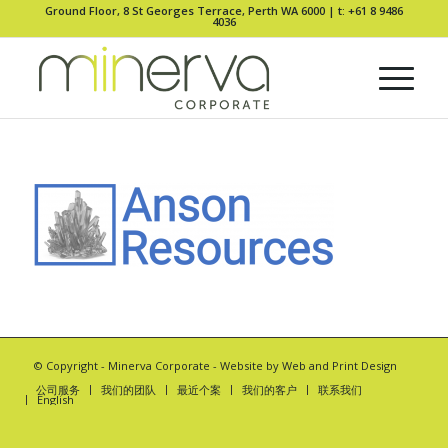
Ground Floor, 8 St Georges Terrace, Perth WA 6000 |
t: +61 8 9486
4036
© Copyright -
Minerva Corporate
- Website by
Web and Print Design
公司服务
我们的团队
最近个案
我们的客户
联系我们
English