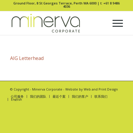
Ground Floor, 8 St Georges Terrace, Perth WA 6000 |
t: +61 8 9486
4036
AIG Letterhead
© Copyright -
Minerva Corporate
- Website by
Web and Print Design
公司服务
我们的团队
最近个案
我们的客户
联系我们
English